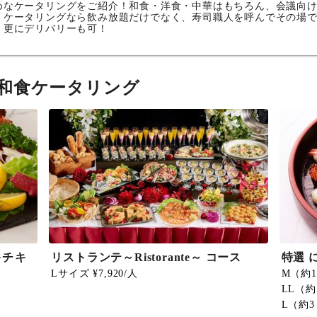
めなケータリングをご紹介！和食・洋食・中華はもちろん、会議向
。ケータリングなら飲み放題だけでなく、寿司職人を呼んでその場
。更にデリバリーも可！
和食ケータリング
キチキ
リストランテ～Ristorante～ コース
特選 
Lサイズ ¥7,920/人
M（約1
LL（約
L（約3