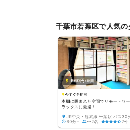
千葉市若葉区で人気の
660円
/時間
今すぐ予約可
本棚に囲まれた空間でリモートワ
ラックスに最適！
60分~
〜2名
7件