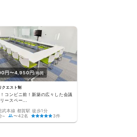
00円〜4,950円
/時間
リクエスト制
カ！コンビニ前！新築の広々した会議
リースペー...
総武本線 都賀駅 徒歩1分
分~
〜42名
3件