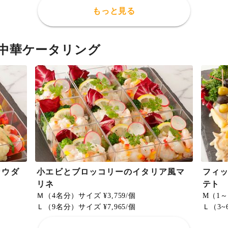
もっと見る
中華ケータリング
カウダ
小エビとブロッコリーのイタリア風マ
フィ
リネ
テト
Ｍ（4名分）サイズ ¥3,759/個
M（1～
Ｌ（9名分）サイズ ¥7,965/個
Ｌ（3~