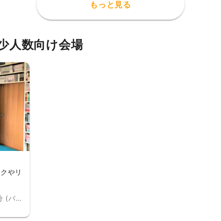
もっと見る
少人数向け会場
ークやリ
JR中央・総武線 千葉駅 バス30分 (バス停：大宮団地)