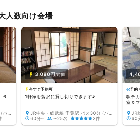
大人数向け会場
3,080円
4,4
/時間
今すぐ予約可
予約
。６
1軒家を贅沢に貸し切りできます♪
駅チ
室＆フ
JR中央・総武線 千葉駅 バス30分 (バス停：大宮団地)
JR中央・総武線 千葉駅 バス30分 (バス停：大宮団地)
JR
件
60分~
〜25名
2件
60