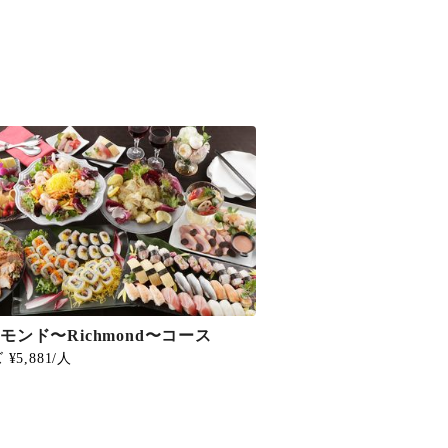
モンド〜Richmond〜コース
¥5,881/人