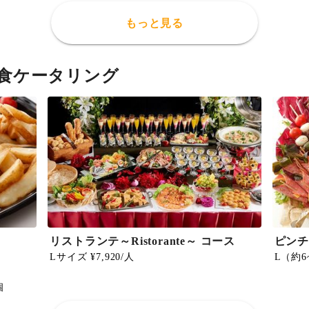
もっと見る
食ケータリング
リストランテ～Ristorante～ コース
ピンチ
Lサイズ ¥7,920/人
L（約6
個