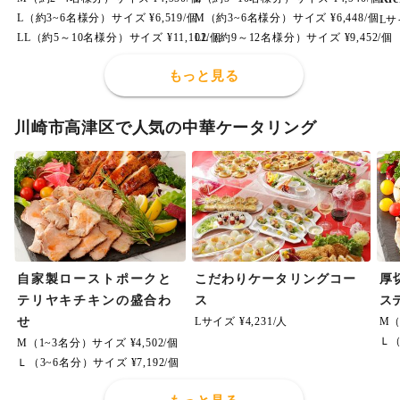
L（約3~6名様分）サイズ ¥6,519/個
M（約3~6名様分）サイズ ¥6,448/個
Lサ
LL（約5～10名様分）サイズ ¥11,102/個
LL（約9～12名様分）サイズ ¥9,452/個
もっと見る
川崎市高津区で人気の中華ケータリング
自家製ローストポークと
こだわりケータリングコー
厚
テリヤキチキンの盛合わ
ス
ス
せ
Lサイズ ¥4,231/人
M（
Ｌ（
M（1~3名分）サイズ ¥4,502/個
Ｌ（3~6名分）サイズ ¥7,192/個