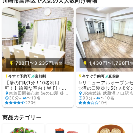
川崎市高津区で人気の大人数向け会場
700円〜3,235円
1,430円〜1,760円
/時間
/
今すぐ予約可
直前割
今すぐ予約可
直前割
【溝の口駅1分！10名利用
✨リニューアルオープン
可！】綺麗な室内！WiFi・...
✨溝の口駅徒歩5分🚶💃ダン.
東急田園都市線 溝の口駅 徒歩1分
30分~
〜10名
90分~
〜10名
270件
19件
商品カテゴリー