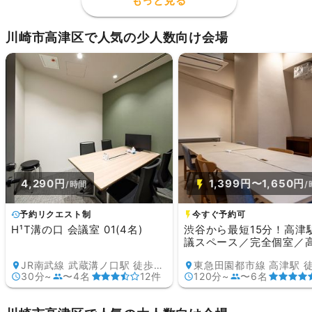
もっと見る
川崎市高津区で人気の少人数向け会場
4,290円
1,399円〜1,650円
/時間
/
予約リクエスト制
今すぐ予約可
H¹T溝の口 会議室 01(4名)
渋谷から最短15分！高津
議スペース／完全個室／高.
JR南武線 武蔵溝ノ口駅 徒歩1分
30分~
〜4名
12件
120分~
〜6名