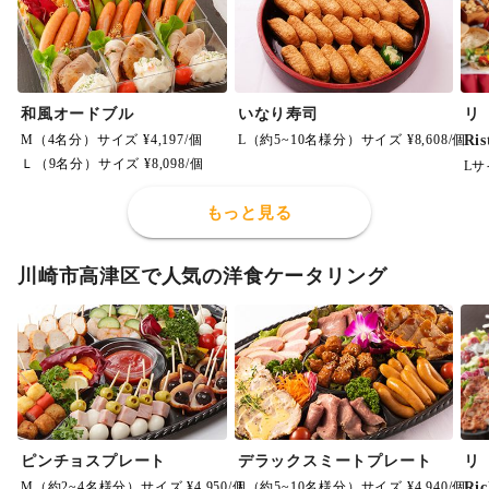
和風オードブル
いなり寿司
M（4名分）サイズ ¥4,197/個
L（約5~10名様分）サイズ ¥8,608/個
Ri
Ｌ（9名分）サイズ ¥8,098/個
Lサ
もっと見る
川崎市高津区で人気の洋食ケータリング
ピンチョスプレート
デラックスミートプレート
M（約2~4名様分）サイズ ¥4,950/個
L（約5~10名様分）サイズ ¥4,940/個
Ri