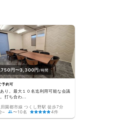
,750円〜3,300円
/時間
ぐ予約可
場あり。最大１０名迄利用可能な会議
。打ち合わ...
田園都市線 つくし野駅 徒歩7分
分~
〜10名
4件