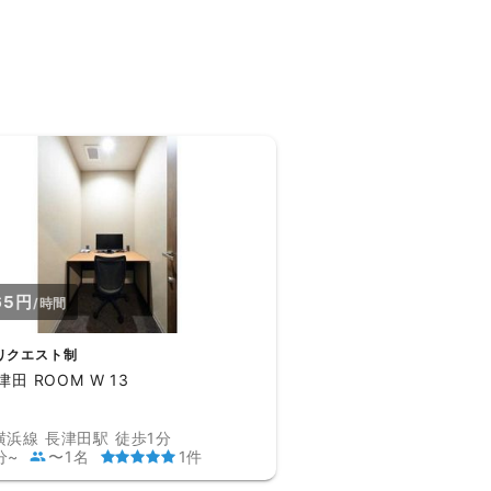
65円
/時間
リクエスト制
津田 ROOM W 13
横浜線 長津田駅 徒歩1分
分~
〜1名
1件