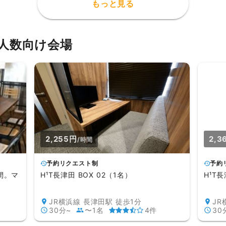
もっと見る
人数向け会場
2,255円
2,3
/時間
予約リクエスト制
予約
間。マ
H¹T長津田 BOX 02（1名）
H¹T長
JR横浜線 長津田駅 徒歩1分
JR
30分~
〜1名
4件
30