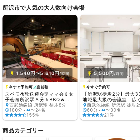
所沢市で人気の大人数向け会場
1,540円〜5,610円
5,500円
/時間
/時間
今すぐ予約可
直前割
今すぐ予約可
スペモ⛺歓送迎会🎊ママ会🍼女
【所沢駅徒歩2分】最大3
子会🎀所沢駅８分🚶BBQ🔥...
地域最大級の会議室 広く.
西武池袋線 所沢駅 徒歩8分
西武池袋線 所沢駅 徒歩2
180分~
〜24名
60分~
〜30名
155件
21件
商品カテゴリー