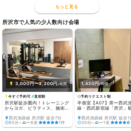
もっと見る
所沢市で人気の少人数向け会場
3,000円〜3,300円
1,430円
/時間
/時間
今すぐ予約可
直前割
予約リクエスト制
所沢駅徒歩圏内！トレーニング
半個室【A07】席ー西武
からヨガ、ピラティス、施術...
線・西武新宿線「所沢」駅直
西武池袋線 所沢駅 徒歩7分
西武池袋線 所沢駅 徒歩1
60分~
〜6名
1件
30分~
〜1名