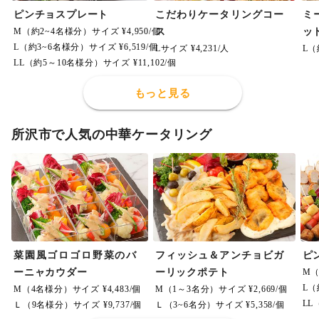
ピンチョスプレート
こだわりケータリングコー
ミ
M（約2~4名様分）サイズ ¥4,950/個
ス
ッ
L（約3~6名様分）サイズ ¥6,519/個
Lサイズ ¥4,231/人
L（
LL（約5～10名様分）サイズ ¥11,102/個
もっと見る
所沢市で人気の中華ケータリング
菜園風ゴロゴロ野菜のバ
フィッシュ＆アンチョビガ
ピ
ーニャカウダー
ーリックポテト
M（
L（
M（4名様分）サイズ ¥4,483/個
M（1～3名分）サイズ ¥2,669/個
LL
Ｌ（9名様分）サイズ ¥9,737/個
Ｌ（3~6名分）サイズ ¥5,358/個