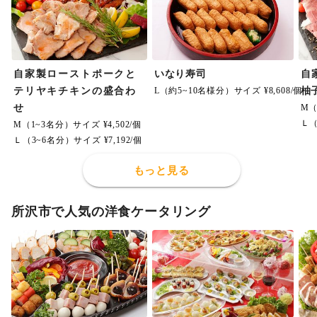
自家製ローストポークと
いなり寿司
自
テリヤキチキンの盛合わ
L（約5~10名様分）サイズ ¥8,608/個
柚
せ
M（
Ｌ（
M（1~3名分）サイズ ¥4,502/個
Ｌ（3~6名分）サイズ ¥7,192/個
もっと見る
所沢市で人気の洋食ケータリング