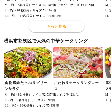
M（約3~6名様分）サイズ ¥4,950/個
L（9名分）サイズ ¥6,092/個
M（
L（約5~10名様分）サイズ ¥7,109/個
L（
LL（約9～12名様分）サイズ ¥10,012/個
LL
もっと見る
横浜市都筑区で人気の中華ケータリング
食物繊維たっぷりグリー
こだわりケータリングコー
厚
ンサラダ
ス
ス
M（約1~3名様分）サイズ ¥2,537/個
Lサイズ ¥4,231/人
M（
L（約3~6名様分）サイズ ¥3,820/個
Ｌ（
LL（約5～10名様分）サイズ ¥5,358/個