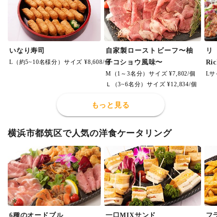
いなり寿司
自家製ローストビーフ〜柚
L（約5~10名様分）サイズ ¥8,608/個
子コショウ風味〜
Ri
M（1～3名分）サイズ ¥7,802/個
Lサ
Ｌ（3~6名分）サイズ ¥12,834/個
もっと見る
横浜市都筑区で人気の洋食ケータリング
6種のオードブル
一口MIXサンド
フ