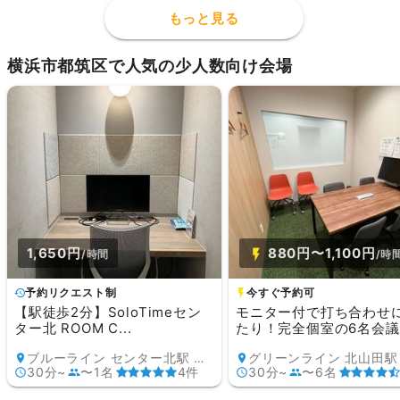
もっと見る
横浜市都筑区で人気の少人数向け会場
1,650円
880円〜1,100円
/時間
/時
予約リクエスト制
今すぐ予約可
【駅徒歩2分】SoloTimeセン
モニター付で打ち合わせ
ター北 ROOM C...
たり！完全個室の6名会議室
ブルーライン センター北駅 徒歩2分
30分~
〜1名
4件
30分~
〜6名