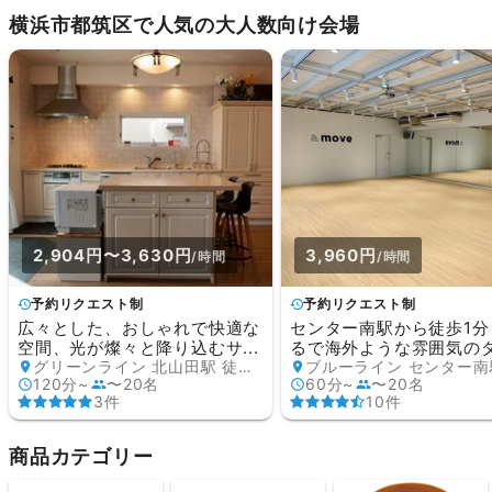
横浜市都筑区で人気の大人数向け会場
2,904円〜3,630円
3,960円
/時間
/時間
予約リクエスト制
予約リクエスト制
広々とした、おしゃれで快適な
センター南駅から徒歩1分
空間、光が燦々と降り込むサ...
るで海外ような雰囲気のダ.
グリーンライン 北山田駅 徒歩15分
120分~
〜20名
60分~
〜20名
3件
10件
商品カテゴリー