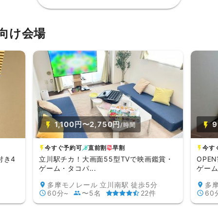
向け会場
1,100円〜2,750円
9
/時間
今すぐ予約可
直前割
早割
今す
付き4
立川駅チカ！大画面55型TVで映画鑑賞・
OPE
ゲーム・タコパ...
ゲーム
多摩モノレール 立川南駅 徒歩5分
多摩
60分~
〜5名
22件
60