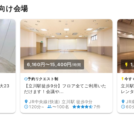
向け会場
6,160円〜15,400円
1
/時間
予約リクエスト制
今す
大23
【立川駅徒歩9分】フロア全てご利用いた
立川駅
だけます！会議や...
レンタ
JR中央線(快速) 立川駅 徒歩9分
JR
120分~
〜100名
7件
60