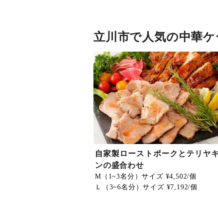
立川市で人気の中華ケ
自家製ローストポークとテリヤ
ンの盛合わせ
M（1~3名分）サイズ ¥4,502/個
Ｌ（3~6名分）サイズ ¥7,192/個