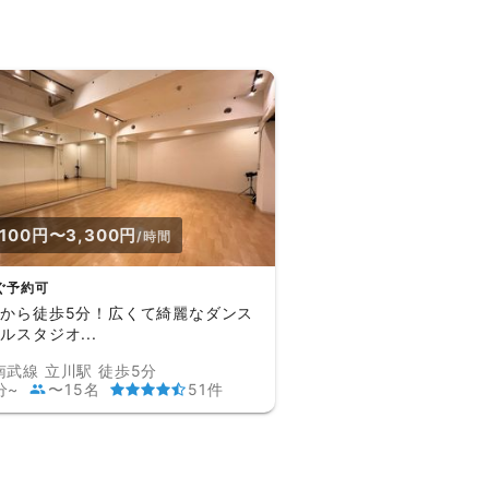
,100円〜3,300円
/時間
ぐ予約可
から徒歩5分！広くて綺麗なダンス
ルスタジオ...
南武線 立川駅 徒歩5分
分~
〜15名
51件