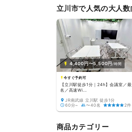
立川市で人気の大人数
4,400円〜5,500円
/時間
今すぐ予約可
【立川駅徒歩1分｜24h】会議室／最
名／高速Wi...
JR南武線 立川駅 徒歩1分
60分~
〜40名
2件
商品カテゴリー