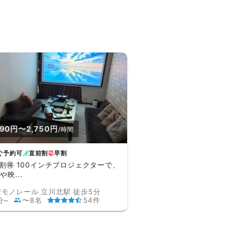
90円〜2,750円
/時間
ぐ予約可
直前割
早割
N割🉐 100インチプロジェクターで、
や映...
モノレール 立川北駅 徒歩5分
分~
〜8名
54件