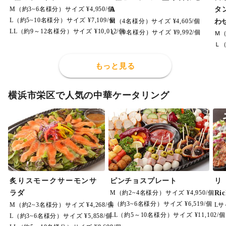
M（約3~6名様分）サイズ ¥4,950/個
A
タ
L（約5~10名様分）サイズ ¥7,109/個
M（4名様分）サイズ ¥4,605/個
わ
LL（約9～12名様分）サイズ ¥10,012/個
Ｌ（9名様分）サイズ ¥9,992/個
Ｍ（
Ｌ（
もっと見る
横浜市栄区で人気の中華ケータリング
炙りスモークサーモンサ
ピンチョスプレート
ラダ
M（約2~4名様分）サイズ ¥4,950/個
Ri
L（約3~6名様分）サイズ ¥6,519/個
M（約2~3名様分）サイズ ¥4,268/個
Lサ
LL（約5～10名様分）サイズ ¥11,102/個
L（約3~6名様分）サイズ ¥5,858/個