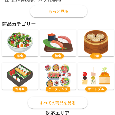
LL（約5～10名様分）サイズ ¥8,699/個
もっと見る
商品カテゴリー
洋食
和食
中華
お弁当
ケータリング
オードブル
すべての商品を見る
対応エリア