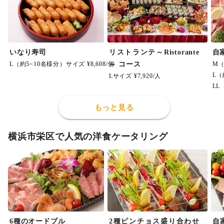
いなり寿司
リストランテ～Ristorante
自
L（約5~10名様分）サイズ ¥8,608/個
～ コース
M（
L（
Lサイズ ¥7,920/人
LL
もっと見る
横浜市栄区で人気の洋食ケータリング
6種のオードブル
2種ピンチョス盛り合わせ
自