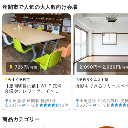
座間市で人気の大人数向け会場
726円
2,090円〜2,926円
/時間
/時
今すぐ予約可
予約リクエスト制
【座間駅目の前】Wi-Fi完備
撮影もできるフリースペ
会議やテレワーク、イベ...
小田急線 座間駅 徒歩1分
小田急線 相武台前駅 徒
60分~
〜12名
18件
60分~
〜15名
商品カテゴリー