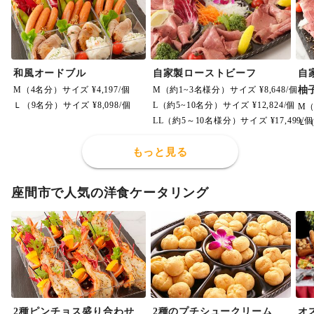
和風オードブル
自家製ローストビーフ
自
M（4名分）サイズ ¥4,197/個
M（約1~3名様分）サイズ ¥8,648/個
柚
Ｌ（9名分）サイズ ¥8,098/個
L（約5~10名分）サイズ ¥12,824/個
M（
LL（約5～10名様分）サイズ ¥17,499/個
Ｌ（
もっと見る
座間市で人気の洋食ケータリング
2種ピンチョス盛り合わせ
2種のプチシュークリーム
オス