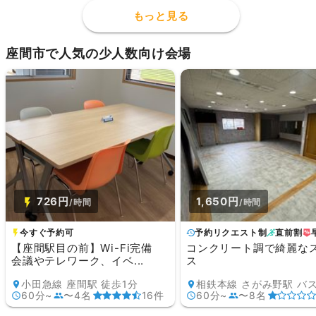
もっと見る
座間市で人気の少人数向け会場
726円
1,650円
/時間
/時間
今すぐ予約可
予約リクエスト制
直前割
【座間駅目の前】Wi-Fi完備
コンクリート調で綺麗な
会議やテレワーク、イベ...
ス
小田急線 座間駅 徒歩1分
60分~
〜4名
16件
60分~
〜8名