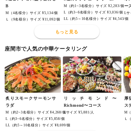
B
M（約1~3名様分）サイズ ¥2,283/個
ー
L（約3~6名様分）サイズ ¥3,036/個
M（4名様分）サイズ ¥5,134/個
Lサ
LL（約5～10名様分）サイズ ¥4,543/個
Ｌ（9名様分）サイズ ¥11,092/個
もっと見る
座間市で人気の中華ケータリング
炙りスモークサーモンサ
リッチモンド〜
厚
ラダ
Richmond〜コース
ス
M（約2~3名様分）サイズ ¥4,268/個
Lサイズ ¥5,881/人
M（
L（約3~6名様分）サイズ ¥5,858/個
Ｌ（
LL（約5～10名様分）サイズ ¥8,699/個