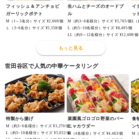
フィッシュ＆アンチョビ
生ハムとチーズのオードブ
イ
ガーリックポテト
ル
ッ
M（1～3名分）サイズ ¥2,669/個
M（約3~6名様分）サイズ ¥5,765/個
L（
Ｌ（3~6名分）サイズ ¥5,358/個
L（約5~10名様分）サイズ ¥8,495/個
LL（約9～12名様分）サイズ ¥12,609/個
もっと見る
世田谷区で人気の中華ケータリング
特製から揚げ
菜園風ゴロゴロ野菜のバー
食
M（約3~6名様分）サイズ ¥3,270/個
ニャカウダー
ン
L（約5~10名様分）サイズ ¥5,052/個
M（4名様分）サイズ ¥4,483/個
M（