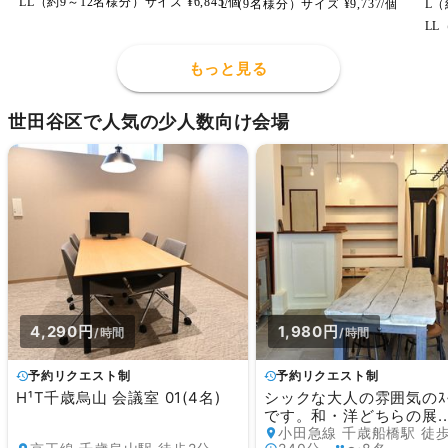
LL（約9～12名様分）サイズ ¥6,845/個
Ｌ（9名様分）サイズ ¥9,737/個
L（
LL
もっと見る
世田谷区で人気の少人数向け会場
4,290円
1,980円
/時間
/時間
予約リクエスト制
予約リクエスト制
H¹T千歳烏山 会議室 01(4名)
シックな大人の雰囲気のｽﾍ
です。和・洋どちらの展..
小田急線 千歳船橋駅 徒