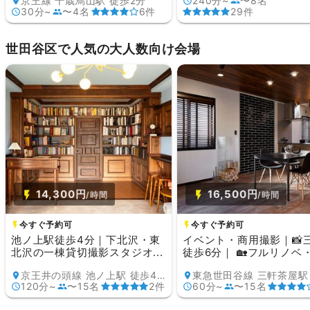
京王線 千歳烏山駅 徒歩2分
240分~
〜8名
30分~
〜4名
6件
29件
世田谷区で人気の大人数向け会場
14,300円
16,500円
/時間
/時間
今すぐ予約可
今すぐ予約可
池ノ上駅徒歩4分｜下北沢・東
イベント・商用撮影｜📸
北沢の一棟貸切撮影スタジオ...
徒歩6分｜ 🏡フルリノベ・.
京王井の頭線 池ノ上駅 徒歩4分
120分~
〜15名
2件
60分~
〜15名