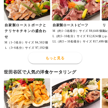
自家製ローストポークと
自家製ローストビーフ
テリヤキチキンの盛合わ
M（約1~3名様分）サイズ ¥8,648/個
Ri
L（約5~10名分）サイズ ¥12,824/個
せ
Lサ
LL（約5～10名様分）サイズ ¥17,499/個
M（1~3名分）サイズ ¥4,502/個
Ｌ（3~6名分）サイズ ¥7,192/個
もっと見る
世田谷区で人気の洋食ケータリング